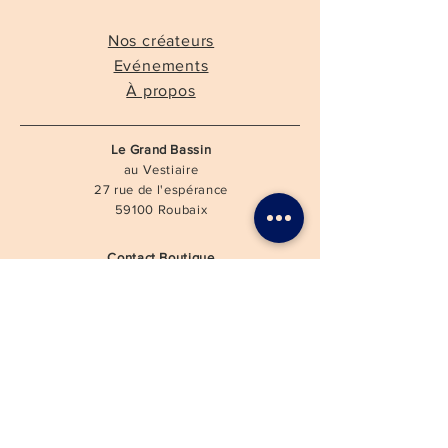
Nos créateurs
Evénements
À propos
Le Grand Bassin
au Vestiaire
27 rue de l'espérance
59100 Roubaix
Contact Boutique
contact@legrandbassin.fr
03 59 54 61 74
Une Question ?
Candidater
Newsletter
Contact